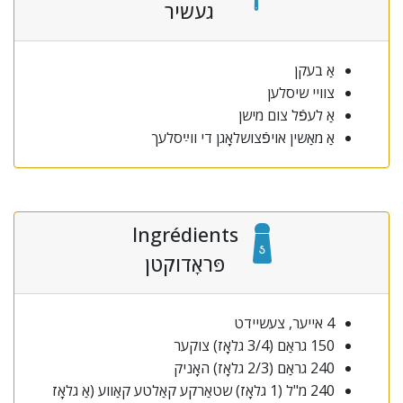
געשיר
אַ בעקן
צוויי שיסלען
אַ לעפֿל צום מישן
אַ מאַשין אויפֿצושלאָגן די ווײַסלעך
Ingrédients
פּראָדוקטן
4 אייער, צעשיידט
150 גראַם (3/4 גלאָז) צוקער
240 גראַם (2/3 גלאָז) האָניק
240 מ"ל (1 גלאָז) שטאַרקע קאַלטע קאַווע (אַ גלאָז