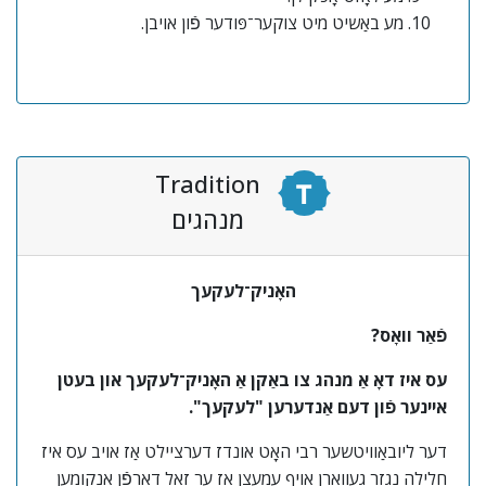
מע באַשיט מיט צוקער־פּודער פֿון אויבן.
Tradition
מנהגים
האָניק־לעקעך
פֿאַר וואָס?
עס איז דאָ אַ מנהג צו באַקן אַ האָניק־לעקעך און בעטן
איינער פֿון דעם אַנדערען "לעקעך".
דער ליובאַוויטשער רבי האָט אונדז דערציילט אַז אויב עס איז
חלילה נגזר געוואָרן אויף עמעצן אַז ער זאָל דאַרפֿן אָנקומען