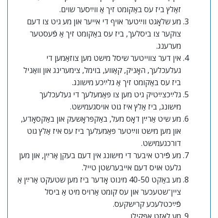
זאַלץ ביז עס באַקומט זיך אַ ווײַסער שוים.
מע שלאָגט ווײַטער אויף די אייער און מע גיט צו דעם
צוקער צו ביסלעך, ביז עס באַקומט זיך אַ פֿעסטער
מערענג.
אין דער צווייטער שיסל מישט מען צוזאַמען די
געלעכלעך, האָניק, קאַווע, בוימל, צימערינג און וואַניל
ביז עס באַקומט זיך אַ גלײַכע מישונג.
גלײַכצײַטיק גיט מען צו פּאַמעלעך די געלעכלעך
מישונג, ביז אַלץ איז גוט אויסגעמישט.
מע שיט אַרײַן דאָס מעל, באַקפּראָשעק און באַקסאָדע,
און מען מישט ווײַטער פּאַמעלעך ביז עס איז אַלץ גוט
דורכגעמישט.
מע פֿירט איבער די מישונג אין דעם בעקן אַרײַן, און מען
גלעט אויס דעם אייבערשטן טייל.
מע באַקט 40-50 מינוט אָדער ביז מען שטעקט אַרײַן אַ
ציין־שטעכער און עס קומט אַרויס מיט אַ ביסל
פֿײַכטלעכע קרישקעס.
מע לאָזט אָפּקילן.