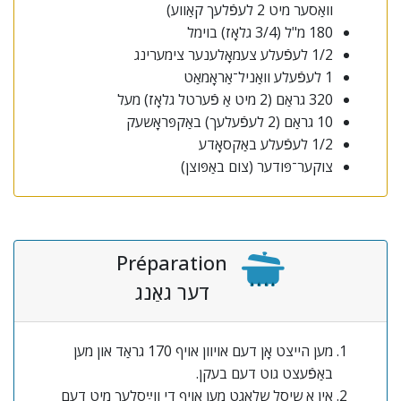
וואַסער מיט 2 לעפֿלעך קאַווע)
180 מ"ל (3/4 גלאָז) בוימל
1/2 לעפֿעלע צעמאָלענער צימערינג
1 לעפֿעלע וואַניל־אַראָמאַט
320 גראַם (2 מיט אַ פֿערטל גלאָז) מעל
10 גראַם (2 לעפֿעלעך) באַקפּראָשעק
1/2 לעפֿעלע באַקסאָדע
צוקער־פּודער (צום באַפּוצן)
Préparation
דער גאַנג
מען הייצט אָן דעם אויוון אויף 170 גראַד און מען
באַפֿעצט גוט דעם בעקן.
אין אַ שיסל שלאָגט מען אויף די ווײַסלעך מיט דעם