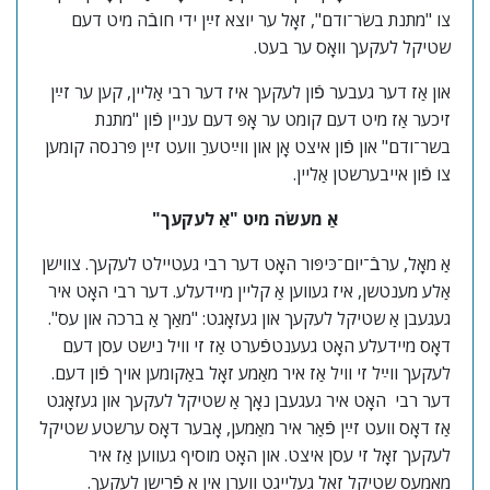
צו "מתנת בשׂר־ודם", זאָל ער יוצא זײַן ידי חובֿה מיט דעם
שטיקל לעקעך וואָס ער בעט.
און אַז דער געבער פֿון לעקעך איז דער רבי אַליין, קען ער זײַן
זיכער אַז מיט דעם קומט ער אָפּ דעם עניין פֿון "מתנת
בשר־ודם" און פֿון איצט אָן און ווײַטערַ וועט זײַן פּרנסה קומען
צו פֿון אייבערשטן אַליין.
אַַ מעשׂה מיט "אַ לעקעך"
אַ מאָל, ערבֿ־יום־כּיפּור האָט דער רבי געטיילט לעקעך. צווישן
אַלע מענטשן, איז געווען אַ קליין מיידעלע. דער רבי האָט איר
געגעבן אַ שטיקל לעקעך און געזאָגט: "מאַך אַ ברכה און עס".
דאָס מיידעלע האָט געענטפֿערט אַז זי וויל נישט עסן דעם
לעקעך ווײַל זי וויל אַז איר מאַמע זאָל באַקומען אויך פֿון דעם.
דער רבי האָט איר געגעבן נאָך אַ שטיקל לעקעך און געזאָגט
אַז דאָס וועט זײַן פֿאַר איר מאַמען, אָבער דאָס ערשטע שטיקל
לעקעך זאָל זי עסן איצט. און האָט מוסיף געווען אַז איר
מאַמעס שטיקל זאָל געלייגט ווערן אין אַ פֿרישן לעקעך.