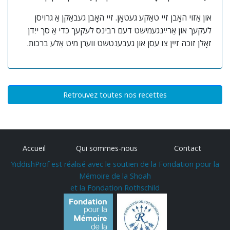
און אַזוי האָבן זיי טאַקע געטאָן. זיי האָבן געבאַקן אַ גרויסן
לעקעך און אַרײַנגעמישט דעם רבינס לעקעך כּדי אַ סך ייִדן
זאָלן זוכה זײַן צו עסן און געבענטשט ווערן מיט אַלע ברכות.
Retrouvez toutes nos recettes
Accueil
Qui sommes-nous
Contact
YiddishProf est réalisé avec le soutien de la Fondation pour la
Mémoire de la Shoah
et la Fondation Rothschild