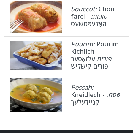
Souccot:
Chou
farci -
סוכּות:
האָלעפּטשעס
Pourim:
Pourim
Kichlich -
פּוריםּ:
עלזאַסער
פּורים קישליש
Pessah:
Kneidlech -
פּסח:
קניידעלעך