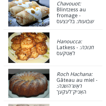
Chavouot:
Blintzess au
fromage -
שבֿועות:
בלינצעס
Hanoucca:
Latkess -
חנוכּה:
לאַטקעס
Roch Hachana:
Gâteau au miel -
ראָש־השנה:
האָניק־לעקעך