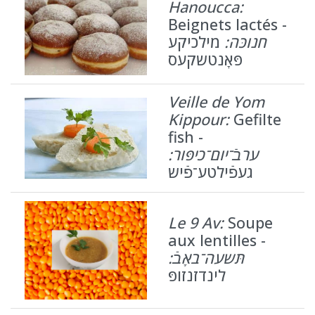
Hanoucca:
Beignets lactés -
חנוכּה:
מילכיקע
פּאָנטשקעס
Veille de Yom
Kippour:
Gefilte
fish -
ערבֿ־יום־כיפּור:
געפֿילטע־פֿיש
Le 9 Av:
Soupe
aux lentilles -
תּשעה־באָבֿ:
לינדזנזופּ